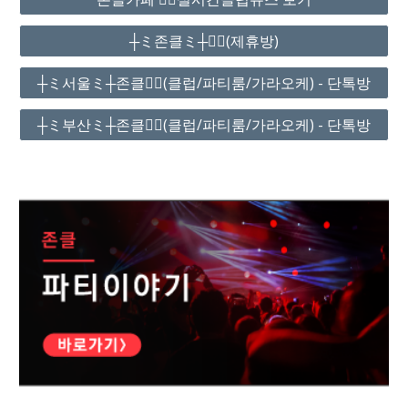
┼ミ존클ミ┼❤️‍🔥(제휴방)
┼ミ서울ミ┼존클❤️‍🔥(클럽/파티룸/가라오케) - 단톡방
┼ミ부산ミ┼존클❤️‍🔥(클럽/파티룸/가라오케) - 단톡방