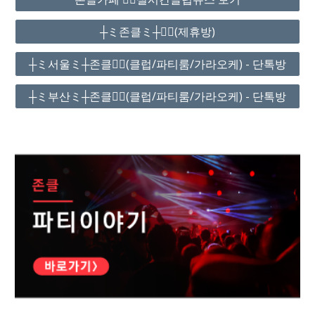
┼ミ존클ミ┼❤️‍🔥(제휴방)
┼ミ서울ミ┼존클❤️‍🔥(클럽/파티룸/가라오케) - 단톡방
┼ミ부산ミ┼존클❤️‍🔥(클럽/파티룸/가라오케) - 단톡방