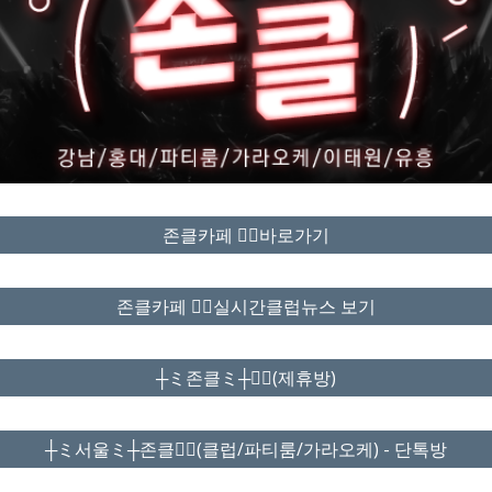
존클카페 ❤️‍🔥바로가기
존클카페 ❤️‍🔥실시간클럽뉴스 보기
┼ミ존클ミ┼❤️‍🔥(제휴방)
┼ミ서울ミ┼존클❤️‍🔥(클럽/파티룸/가라오케) - 단톡방