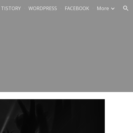
TISTORY
WORDPRESS
FACEBOOK
More
ion