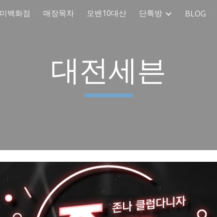
취미백화점
매장목차
모밴10대산
단톡방
BLOG
ip to main content
Skip to navigat
대전세븐