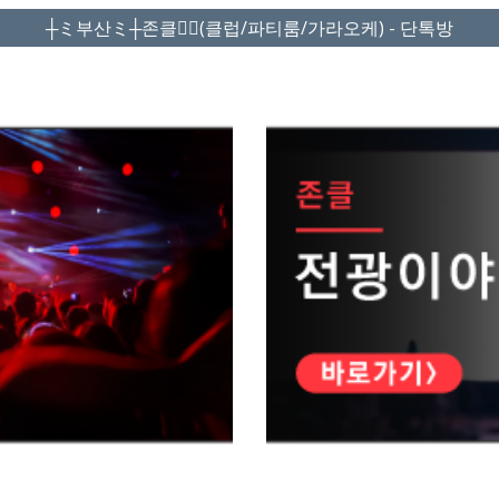
┼ミ부산ミ┼존클❤️‍🔥(클럽/파티룸/가라오케) - 단톡방