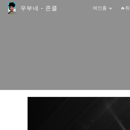
우부네 - 존클
메인홈
🔥
Sk