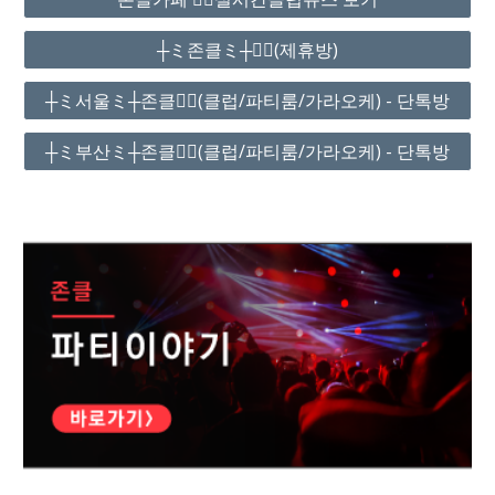
┼ミ존클ミ┼❤️‍🔥(제휴방)
┼ミ서울ミ┼존클❤️‍🔥(클럽/파티룸/가라오케) - 단톡방
┼ミ부산ミ┼존클❤️‍🔥(클럽/파티룸/가라오케) - 단톡방