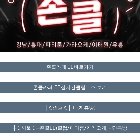
존클카페 ❤️‍🔥바로가기
존클카페 ❤️‍🔥실시간클럽뉴스 보기
┼ミ존클ミ┼❤️‍🔥(제휴방)
┼ミ서울ミ┼존클❤️‍🔥(클럽/파티룸/가라오케) - 단톡방