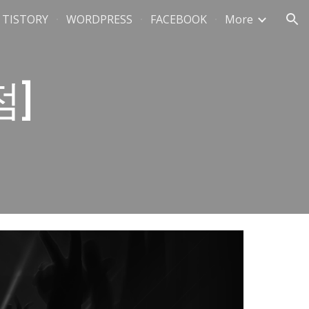
TISTORY
WORDPRESS
FACEBOOK
More
ion
]