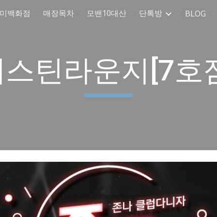
취미백화점
매장목차
모밴10대산
단톡방
BLOG
ip to main content
Skip to navigat
저스틴라운지[7호점