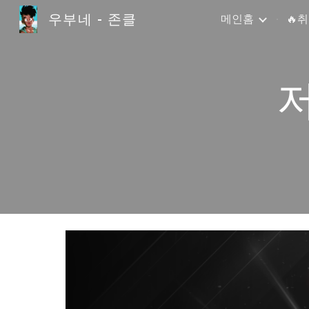
우부네 - 존클
메인홈
🔥
Sk