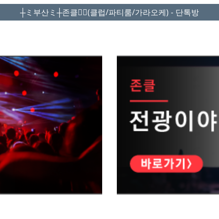
┼ミ부산ミ┼존클❤️‍🔥(클럽/파티룸/가라오케) - 단톡방