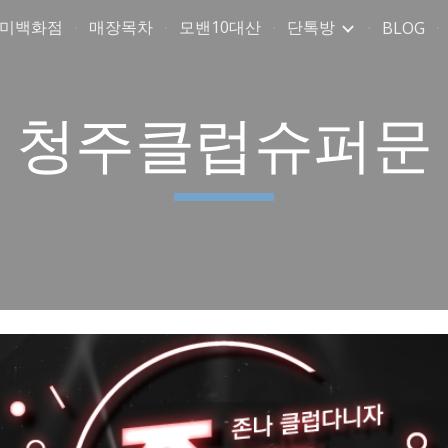
취미백화점
매장목차
모밴10대산
단톡방
BLOG
ip to main content
Skip to navigat
청주클럽슈퍼문