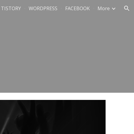
TISTORY
WORDPRESS
FACEBOOK
More
ion