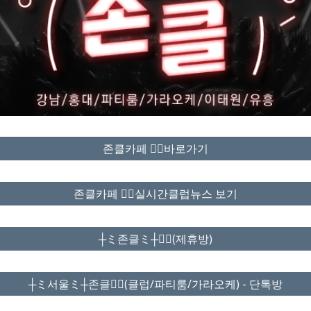
존클카페 ❤️‍🔥바로가기
존클카페 ❤️‍🔥실시간클럽뉴스 보기
┼ミ존클ミ┼❤️‍🔥(제휴방)
┼ミ서울ミ┼존클❤️‍🔥(클럽/파티룸/가라오케) - 단톡방