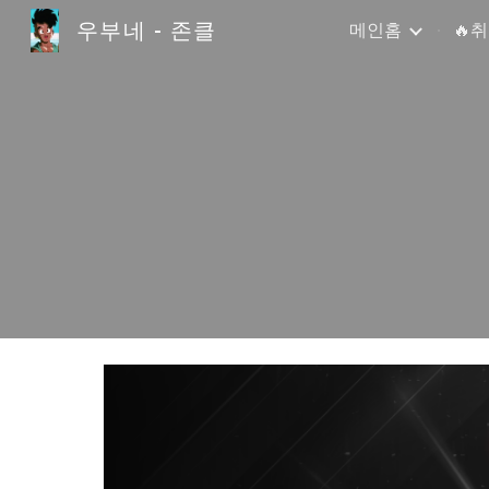
우부네 - 존클
메인홈
🔥
Sk